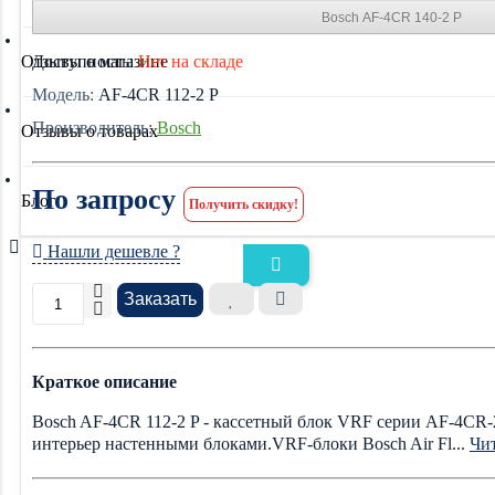
Bosch AF-4CR 140-2 P
Отзывы о магазине
Доступность:
Нет на складе
Модель:
AF-4CR 112-2 P
Производитель:
Bosch
Отзывы о товарах
По запросу
Блог
Получить скидку!
Нашли дешевле ?
Заказать
Краткое описание
Bosch AF-4CR 112-2 P - кассетный блок VRF серии AF-4CR-
интерьер настенными блоками.VRF-блоки Bosch Air Fl...
Чит