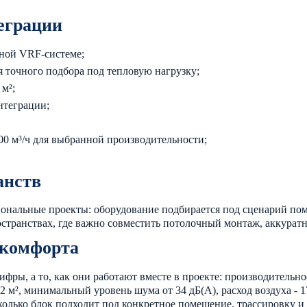
еграции
иной VRF-системе;
ля точного подбора под тепловую нагрузку;
м²;
нтеграции;
100 м³/ч для выбранной производительности;
анств
иональные проекты: оборудование подбирается под сценарий по
ространствах, где важно совместить потолочный монтаж, аккур
 комфорта
ры, а то, как они работают вместе в проекте: производительнос
 м², минимальный уровень шума от 34 дБ(А), расход воздуха - 1
сколько блок подходит под конкретное помещение, трассировку и