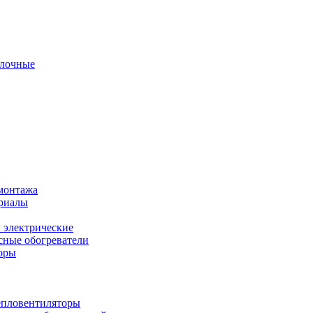
олочные
монтажа
ериалы
 электрические
ные обогреватели
оры
епловентиляторы