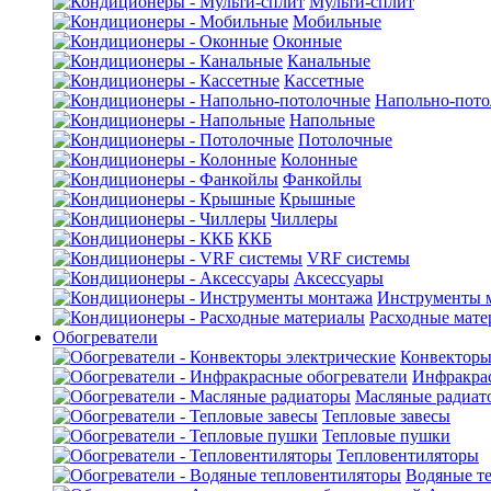
Мульти-сплит
Мобильные
Оконные
Канальные
Кассетные
Напольно-пот
Напольные
Потолочные
Колонные
Фанкойлы
Крышные
Чиллеры
ККБ
VRF системы
Аксессуары
Инструменты 
Расходные мат
Обогреватели
Конвекторы
Инфракрас
Масляные радиат
Тепловые завесы
Тепловые пушки
Тепловентиляторы
Водяные т