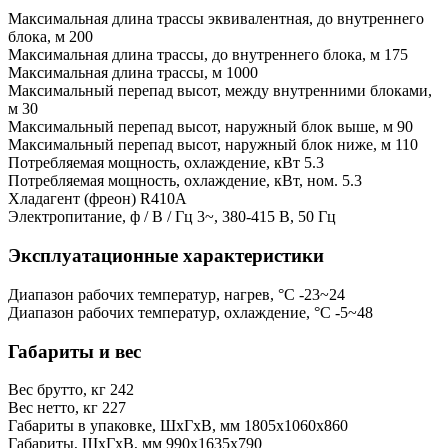
Максимальная длина трассы эквивалентная, до внутреннего
блока, м
200
Максимальная длина трассы, до внутреннего блока, м
175
Максимальная длина трассы, м
1000
Максимальный перепад высот, между внутренними блоками,
м
30
Максимальный перепад высот, наружный блок выше, м
90
Максимальный перепад высот, наружный блок ниже, м
110
Потребляемая мощность, охлаждение, кВт
5.3
Потребляемая мощность, охлаждение, кВт, ном.
5.3
Хладагент (фреон)
R410A
Электропитание, ф / В / Гц
3~, 380-415 В, 50 Гц
Эксплуатационные характеристики
Диапазон рабочих температур, нагрев, °C
-23~24
Диапазон рабочих температур, охлаждение, °C
-5~48
Габариты и вес
Вес брутто, кг
242
Вес нетто, кг
227
Габариты в упаковке, ШхГхВ, мм
1805x1060x860
Габариты, ШхГхВ, мм
990x1635x790