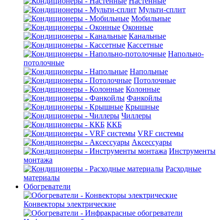
Настенные
Мульти-сплит
Мобильные
Оконные
Канальные
Кассетные
Напольно-
потолочные
Напольные
Потолочные
Колонные
Фанкойлы
Крышные
Чиллеры
ККБ
VRF системы
Аксессуары
Инструменты
монтажа
Расходные
материалы
Обогреватели
Конвекторы электрические