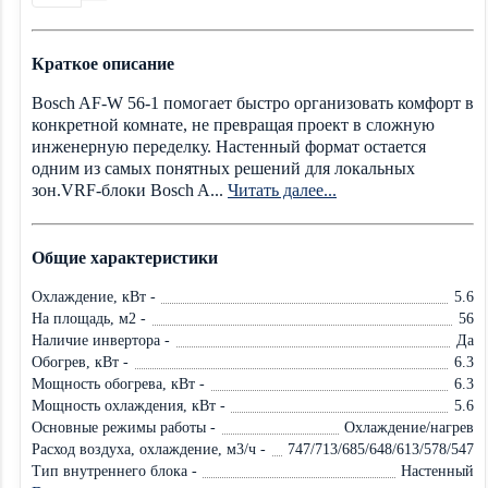
Краткое описание
Bosch AF-W 56-1 помогает быстро организовать комфорт в
конкретной комнате, не превращая проект в сложную
инженерную переделку. Настенный формат остается
одним из самых понятных решений для локальных
зон.VRF-блоки Bosch A...
Читать далее...
Общие характеристики
Охлаждение, кВт -
5.6
На площадь, м2 -
56
Наличие инвертора -
Да
Обогрев, кВт -
6.3
Мощность обогрева, кВт -
6.3
Мощность охлаждения, кВт -
5.6
Основные режимы работы -
Охлаждение/нагрев
Расход воздуха, охлаждение, м3/ч -
747/713/685/648/613/578/547
Тип внутреннего блока -
Настенный