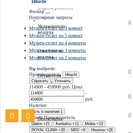
Hitachi
Водонагреватели
Фильтр
Популярные запросы
Увлажнители
Мульти-сплит на 9 комнат
воздуха
Мульти-сплит на 5 комнат
Мульти-сплит на 4 комнаты
Мульти-сплит на 3 комнаты
Очистители
воздуха
Мульти-сплит на 2 комнаты
Вы выбрали:
Производитель:
Hitachi
Осушители
Сбросить
Уточнить
воздуха
114900
-
459900
руб.
Цена
-
руб.
Отопление
Наличие
Есть в наличии
1
Hitachi
Производитель
Вентиляция
Daikin
+21
Kentatsu
+11
Midea
+13
ROYAL CLIMA
+20
MDV
+9
Hisense
+26