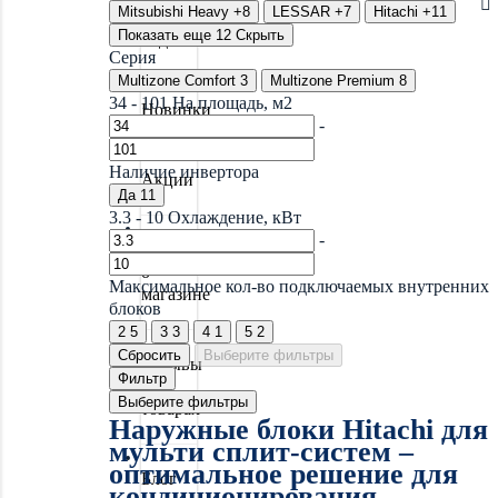
Mitsubishi Heavy
+8
LESSAR
+7
Hitachi
+11
Системы
Показать еще 12
Скрыть
водоочистки
Серия
Multizone Comfort
3
Multizone Premium
8
34
-
101
На площадь, м2
Новинки
-
Наличие инвертора
Акции
Да
11
3.3
-
10
Охлаждение, кВт
-
Отзывы
о
Максимальное кол-во подключаемых внутренних
магазине
блоков
2
5
3
3
4
1
5
2
Сбросить
Выберите фильтры
Отзывы
Фильтр
о
Выберите фильтры
товарах
Наружные блоки Hitachi для
мульти сплит-систем –
оптимальное решение для
Блог
кондиционирования