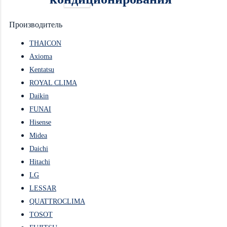
Производитель
THAICON
Axioma
Kentatsu
ROYAL CLIMA
Daikin
FUNAI
Hisense
Midea
Daichi
Hitachi
LG
LESSAR
QUATTROCLIMA
TOSOT