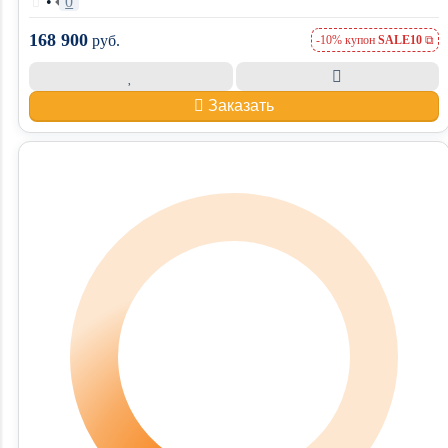
•
0
168 900
руб.
-10% купон
SALE10
Заказать