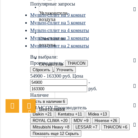
Популярные запросы
Увлажнители
Мульти-сплит на 9 комнат
воздуха
Мульти-сплит на 5 комнат
Мульти-сплит на 4 комнаты
Мульти-сплит на 3 комнаты
Очистители
воздуха
Мульти-сплит на 2 комнаты
Вы выбрали:
Производитель:
THAICON
Осушители
Сбросить
Уточнить
воздуха
54900
-
163300
руб.
Цена
-
руб.
Отопление
Наличие
Есть в наличии
6
THAICON
Производитель
Вентиляция
Daikin
+21
Kentatsu
+11
Midea
+13
ROYAL CLIMA
+20
MDV
+9
Hisense
+26
Mitsubishi Heavy
+8
LESSAR
+7
THAICON
+6
Системы
Показать еще 12
Скрыть
водоочистки