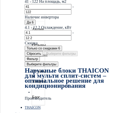
41
-
122
На площадь, м2
-
Новинки
Наличие инвертора
Да
6
4.1
-
12.2
Охлаждение, кВт
Акции
-
Скидка
Отзывы
Только со cкидками
6
о
Сбросить
Выберите фильтры
магазине
Фильтр
Выберите фильтры
Наружные блоки THAICON
Отзывы
для мульти сплит-систем –
о
оптимальное решение для
товарах
кондиционирования
Блог
Производитель
THAICON