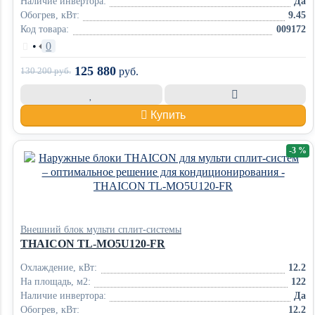
Наличие инвертора:
Да
Обогрев, кВт:
9.45
Код товара:
009172
•
0
125 880
130 200
руб.
руб.
Купить
-3 %
Внешний блок мульти сплит-системы
THAICON TL-MO5U120-FR
Охлаждение, кВт:
12.2
На площадь, м2:
122
Наличие инвертора:
Да
Обогрев, кВт:
12.2