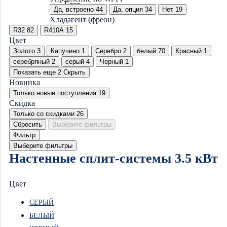
Блог
Да, встроено
44
Да, опция
34
Нет
19
Хладагент (фреон)
R32
82
R410A
15
Цвет
Золото
3
Капучино
1
Серебро
2
белый
70
Красный
1
серебряный
2
серый
4
Черный
1
Показать еще 2
Скрыть
Новинка
Только новые поступления
19
Скидка
Только со cкидками
26
Сбросить
Выберите фильтры
Фильтр
Выберите фильтры
Настенные сплит-системы 3.5 кВт
Цвет
СЕРЫЙ
БЕЛЫЙ