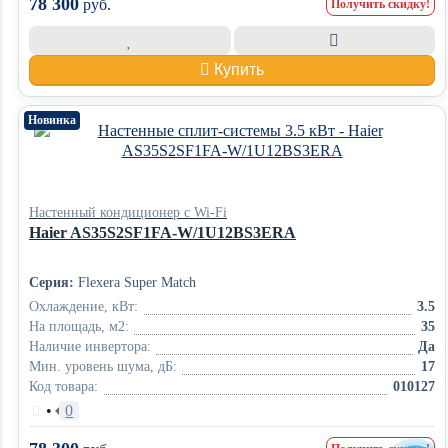
78 300
руб.
Получить скидку!
Купить
Новинка
Настенный кондиционер с Wi-Fi
Haier AS35S2SF1FA-W/1U12BS3ERA
Серия:
Flexera Super Match
Охлаждение, кВт:
3.5
На площадь, м2:
35
Наличие инвертора:
Да
Мин. уровень шума, дБ:
17
Код товара:
010127
•
0