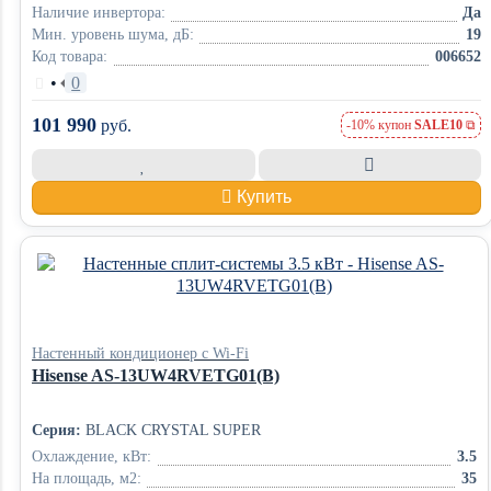
Наличие инвертора:
Да
Мин. уровень шума, дБ:
19
Код товара:
006652
•
0
101 990
руб.
-10% купон
SALE10
Купить
Настенный кондиционер с Wi-Fi
Hisense AS-13UW4RVETG01(B)
Серия:
BLACK CRYSTAL SUPER
Охлаждение, кВт:
3.5
На площадь, м2:
35