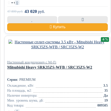
•
0
43 020
47 800
руб.
руб.
Купить
-6 %
Настенный кондиционер с Wi-Fi
Mitsubishi Heavy SRK35ZS-WFB / SRC35ZS-W2
Серия:
PREMIUM
Охлаждение, кВт:
3.5
На площадь, м2:
35
Наличие инвертора:
Да
Мин. уровень шума, дБ:
19
Код товара:
009505