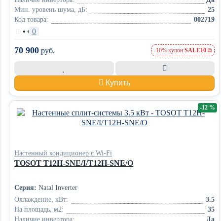
Мин. уровень шума, дБ:
25
Код товара:
002719
•
0
70 900
руб.
-10% купон
SALE10
Купить
-12 %
Настенный кондиционер с Wi-Fi
TOSOT T12H-SNE/I/T12H-SNE/O
Серия:
Natal Inverter
Охлаждение, кВт:
3.5
На площадь, м2:
35
Наличие инвертора:
Да