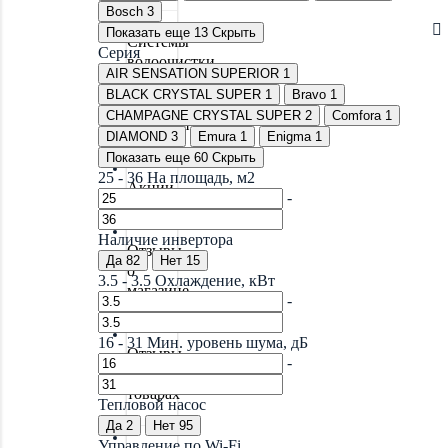
Bosch
3
Показать еще 13
Скрыть
Системы
Серия
водоочистки
AIR SENSATION SUPERIOR
1
BLACK CRYSTAL SUPER
1
Bravo
1
CHAMPAGNE CRYSTAL SUPER
2
Comfora
1
Новинки
DIAMOND
3
Emura
1
Enigma
1
Показать еще 60
Скрыть
25
-
36
На площадь, м2
Акции
-
Наличие инвертора
Отзывы
Да
82
Нет
15
о
3.5
-
3.5
Охлаждение, кВт
магазине
-
16
-
31
Мин. уровень шума, дБ
Отзывы
-
о
товарах
Тепловой насос
Да
2
Нет
95
Управление по Wi-Fi