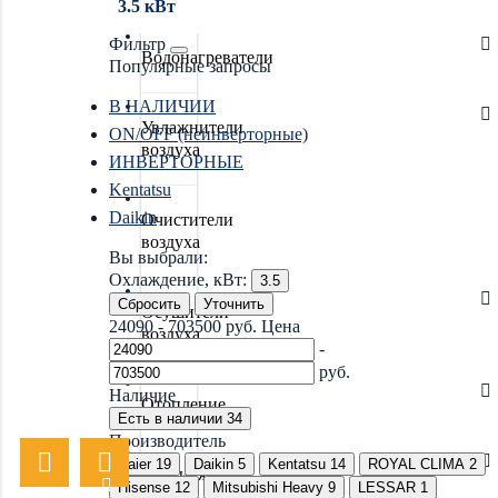
3.5 кВт
Фильтр
Водонагреватели
Популярные запросы
В НАЛИЧИИ
Увлажнители
ON/OFF (неинверторные)
воздуха
ИНВЕРТОРНЫЕ
Kentatsu
Daikin
Очистители
воздуха
Вы выбрали:
Охлаждение, кВт:
3.5
Сбросить
Уточнить
Осушители
24090
-
703500
руб.
Цена
воздуха
-
руб.
Наличие
Отопление
Есть в наличии
34
Производитель
Haier
19
Daikin
5
Kentatsu
14
ROYAL CLIMA
2
Вентиляция
Hisense
12
Mitsubishi Heavy
9
LESSAR
1