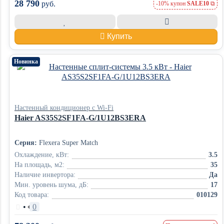
28 790
руб.
-10% купон
SALE10
Купить
Новинка
Настенный кондиционер с Wi-Fi
Haier AS35S2SF1FA-G/1U12BS3ERA
Серия:
Flexera Super Match
Охлаждение, кВт:
3.5
На площадь, м2:
35
Наличие инвертора:
Да
Мин. уровень шума, дБ:
17
Код товара:
010129
•
0