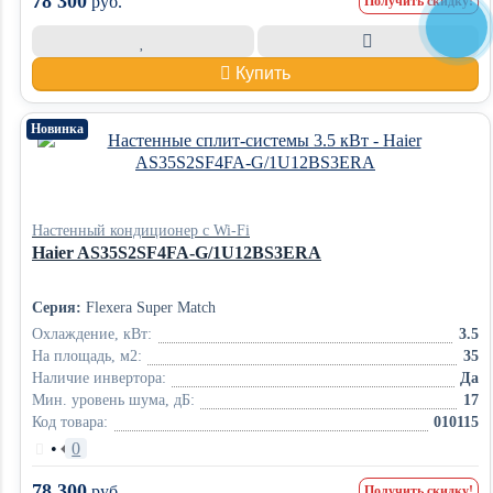
78 300
руб.
Получить скидку!
Купить
Новинка
Настенный кондиционер с Wi-Fi
Haier AS35S2SF4FA-G/1U12BS3ERA
Серия:
Flexera Super Match
Охлаждение, кВт:
3.5
На площадь, м2:
35
Наличие инвертора:
Да
Мин. уровень шума, дБ:
17
Код товара:
010115
•
0
78 300
руб.
Получить скидку!