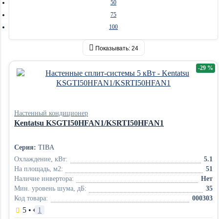
50
75
100
Показывать:
24
-29 %
Настенный кондиционер
Kentatsu KSGTI50HFAN1/KSRTI50HFAN1
Серия:
TIBA
Охлаждение, кВт:
5.1
На площадь, м2:
51
Наличие инвертора:
Нет
Мин. уровень шума, дБ:
35
Код товара:
000303
5
•
1