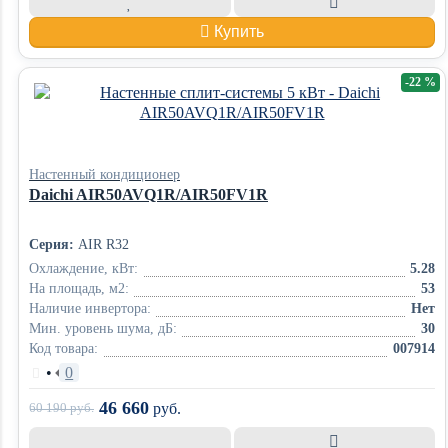
Купить
-22 %
Настенный кондиционер
Daichi AIR50AVQ1R/AIR50FV1R
Серия:
AIR R32
Охлаждение, кВт:
5.28
На площадь, м2:
53
Наличие инвертора:
Нет
Мин. уровень шума, дБ:
30
Код товара:
007914
•
0
46 660
60 190
руб.
руб.