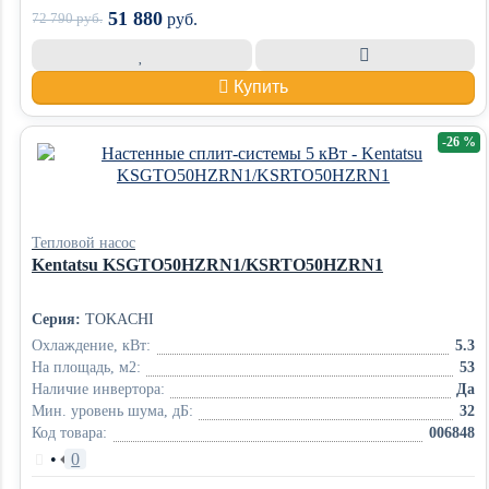
51 880
72 790
руб.
руб.
Купить
-26 %
Тепловой насос
Kentatsu KSGTO50HZRN1/KSRTO50HZRN1
Серия:
TOKACHI
Охлаждение, кВт:
5.3
На площадь, м2:
53
Наличие инвертора:
Да
Мин. уровень шума, дБ:
32
Код товара:
006848
•
0