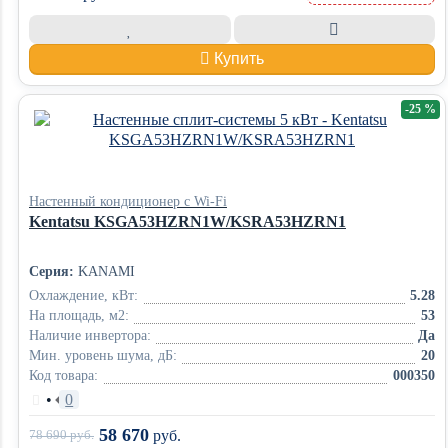
Купить
-25 %
Настенный кондиционер с Wi-Fi
Kentatsu KSGA53HZRN1W/KSRA53HZRN1
Серия:
KANAMI
Охлаждение, кВт:
5.28
На площадь, м2:
53
Наличие инвертора:
Да
Мин. уровень шума, дБ:
20
Код товара:
000350
•
0
58 670
78 690
руб.
руб.