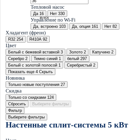
Тепловой насос
Да
16
Нет
330
Блог
Управление по Wi-Fi
Да, встроено
103
Да, опция
161
Нет
82
Хладагент (фреон)
R32
254
R410A
92
Цвет
Белый с бежевой вставкой
3
Золото
2
Капучино
2
Серебро
2
Темно синий
1
белый
297
Белый с золотой полосой
1
Серебристый
2
Показать еще 4
Скрыть
Новинка
Только новые поступления
27
Скидка
Только со cкидками
124
Сбросить
Выберите фильтры
Фильтр
Выберите фильтры
Настенные сплит-системы 5 кВт