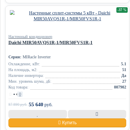
-37 %
Настенный кондиционер
Daichi MIR50AVQS1R-1/MIR50FVS1R-1
Серия:
MIRacle Inverter
Охлаждение, кВт:
5.1
На площадь, м2:
51
Наличие инвертора:
Да
Мин. уровень шума, дБ:
27
Код товара:
007902
•
0
55 640
87 890
руб.
руб.
Купить