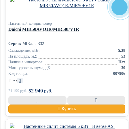
Настенный кондиционер
Daichi MIR50AVQ1R/MIR50FV1R
Серия:
MIRacle R32
Охлаждение, кВт:
5.28
На площадь, м2:
53
Наличие инвертора:
Нет
Мин. уровень шума, дБ:
30
Код товара:
007906
•
0
52 940
71 190
руб.
руб.
Купить