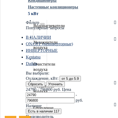
Кондиционеры
Настенные кондиционеры
Обогреватели
5 кВт
Фильтр
Водонагреватели
Популярные запросы
В НАЛИЧИИ
Увлажнители
ON/OFF (неинверторные)
воздуха
ИНВЕРТОРНЫЕ
Kentatsu
Daikin
Очистители
воздуха
Вы выбрали:
Охлаждение, кВт:
от 5 до 5.9
Сбросить
Уточнить
Осушители
24790
-
796800
руб.
Цена
воздуха
-
руб.
Наличие
Отопление
Есть в наличии
117
Производитель