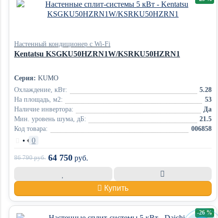
Настенный кондиционер с Wi-Fi
Kentatsu KSGKU50HZRN1W/KSRKU50HZRN1
Серия:
KUMO
Охлаждение, кВт:
5.28
На площадь, м2:
53
Наличие инвертора:
Да
Мин. уровень шума, дБ:
21.5
Код товара:
006858
•
0
64 750
86 790
руб.
руб.
Купить
-26 %