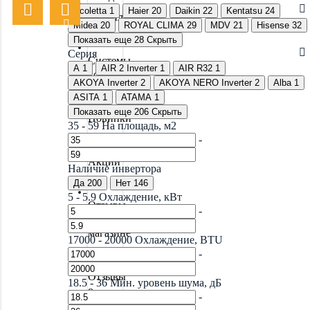
Ecoletta
1
Haier
20
Daikin
22
Kentatsu
24
Вентиляция
Midea
20
ROYAL CLIMA
29
MDV
21
Hisense
32
Показать еще 28
Скрыть
Серия
Системы
A
1
AIR 2 Inverter
1
AIR R32
1
водоочистки
AKOYA Inverter
2
AKOYA NERO Inverter
2
Alba
1
ASITA
1
ATAMA
1
Показать еще 206
Скрыть
Новинки
35
-
59
На площадь, м2
-
Акции
Наличие инвертора
Да
200
Нет
146
5
-
5.9
Охлаждение, кВт
Отзывы
-
о
магазине
17000
-
20000
Охлаждение, BTU
-
Отзывы
18.5
-
36
Мин. уровень шума, дБ
о
-
товарах