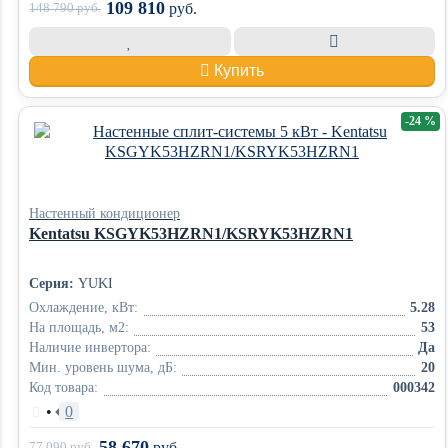
109 810
148 790
руб.
руб.
Купить
-24 %
Настенный кондиционер
Kentatsu KSGYK53HZRN1/KSRYK53HZRN1
Серия:
YUKI
Охлаждение, кВт:
5.28
На площадь, м2:
53
Наличие инвертора:
Да
Мин. уровень шума, дБ:
20
Код товара:
000342
•
0
58 670
77 090
руб.
руб.