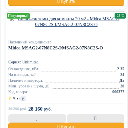
Купить
Популярный
-22 %
Настенный кондиционер
Midea MSAG2-07N8C2S-I/MSAG2-07N8C2S-O
Серия:
Unlimited
Охлаждение, кВт:
2.35
На площадь, м2:
24
Наличие инвертора:
Да
Мин. уровень шума, дБ:
20
Код товара:
000377
5
•
6
28 160
36 290
руб.
руб.
Купить