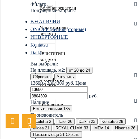
Фильтр
Водонагреватели
Популярные запросы
В НАЛИЧИИ
Увлажнители
ON/OFF (неинверторные)
воздуха
ИНВЕРТОРНЫЕ
Kentatsu
Daikin
Очистители
воздуха
Вы выбрали:
На площадь, м2:
от 20 до 24
Сбросить
Уточнить
Осушители
13690
-
3804309
руб.
Цена
воздуха
-
руб.
Наличие
Отопление
Есть в наличии
135
Производитель
Ecoletta
2
Haier
26
Daikin
23
Kentatsu
29
Вентиляция
Midea
21
ROYAL CLIMA
33
MDV
14
Hisense
26
Показать еще 31
Скрыть