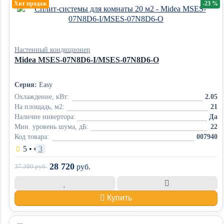
Хит продаж
-23 %
Настенный кондиционер
Midea MSES-07N8D6-I/MSES-07N8D6-O
Серия:
Easy
Охлаждение, кВт:
2.05
На площадь, м2:
21
Наличие инвертора:
Да
Мин. уровень шума, дБ:
22
Код товара:
007940
5
•
3
28 720
37 390
руб.
руб.
Купить