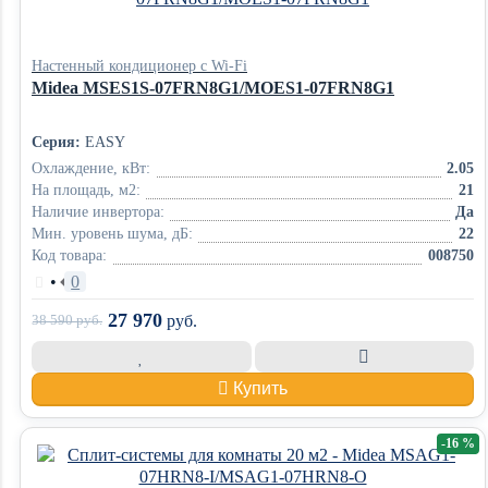
Настенный кондиционер с Wi-Fi
Midea MSES1S-07FRN8G1/MOES1-07FRN8G1
Серия:
EASY
Охлаждение, кВт:
2.05
На площадь, м2:
21
Наличие инвертора:
Да
Мин. уровень шума, дБ:
22
Код товара:
008750
•
0
27 970
38 590
руб.
руб.
Купить
-16 %