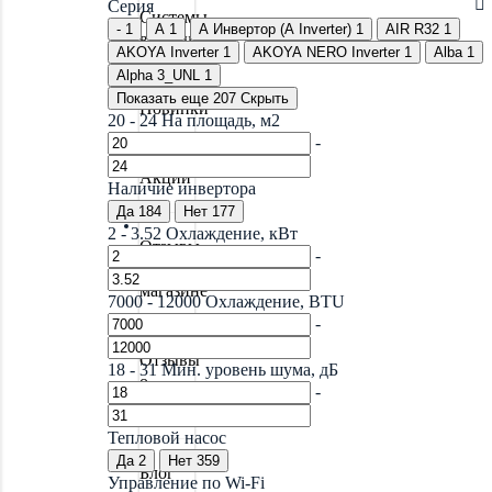
Серия
Системы
-
1
A
1
A Инвертор (A Inverter)
1
AIR R32
1
водоочистки
AKOYA Inverter
1
AKOYA NERO Inverter
1
Alba
1
Alpha 3_UNL
1
Показать еще 207
Скрыть
Новинки
20
-
24
На площадь, м2
-
Акции
Наличие инвертора
Да
184
Нет
177
2
-
3.52
Охлаждение, кВт
Отзывы
-
о
магазине
7000
-
12000
Охлаждение, BTU
-
Отзывы
18
-
31
Мин. уровень шума, дБ
о
-
товарах
Тепловой насос
Да
2
Нет
359
Блог
Управление по Wi-Fi