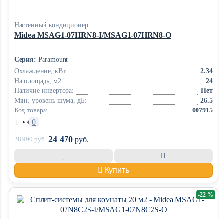
Настенный кондиционер
Midea MSAG1-07HRN8-I/MSAG1-07HRN8-O
Серия:
Paramount
Охлаждение, кВт:
2.34
На площадь, м2:
24
Наличие инвертора:
Нет
Мин. уровень шума, дБ:
26.5
Код товара:
007915
•
0
24 470
28 990
руб.
руб.
Купить
-22 %