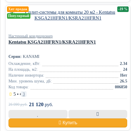
Хит продаж
-19 %
Популярный
Настенный кондиционер
Kentatsu KSGA21HFRN1/KSRA21HFRN1
Серия:
KANAMI
Охлаждение, кВт:
2.34
На площадь, м2:
24
Наличие инвертора:
Нет
Мин. уровень шума, дБ:
26.5
Код товара:
006850
5
•
3
21 120
26 090
руб.
руб.
Купить