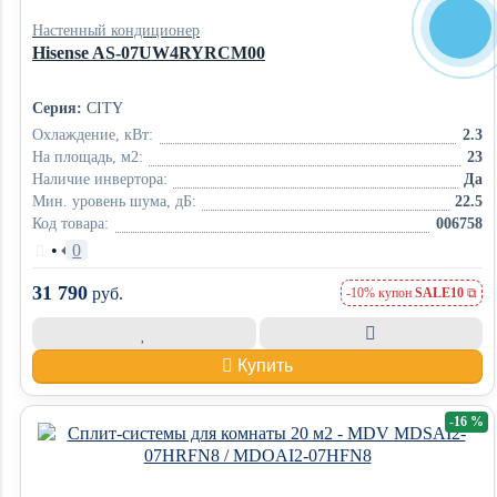
Настенный кондиционер
Hisense AS-07UW4RYRCM00
Серия:
CITY
Охлаждение, кВт:
2.3
На площадь, м2:
23
Наличие инвертора:
Да
Мин. уровень шума, дБ:
22.5
Код товара:
006758
•
0
31 790
руб.
-10% купон
SALE10
Купить
-16 %