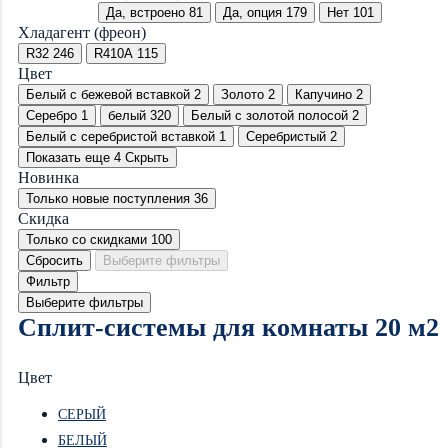
Да, встроено
81
Да, опция
179
Нет
101
Хладагент (фреон)
R32
246
R410A
115
Цвет
Белый с бежевой вставкой
2
Золото
2
Капучино
2
Серебро
1
белый
320
Белый с золотой полосой
2
Белый с серебристой вставкой
1
Серебристый
2
Показать еще 4
Скрыть
Новинка
Только новые поступления
36
Скидка
Только со cкидками
100
Сбросить
Выберите фильтры
Фильтр
Выберите фильтры
Сплит-системы для комнаты 20 м2
Цвет
СЕРЫЙ
БЕЛЫЙ