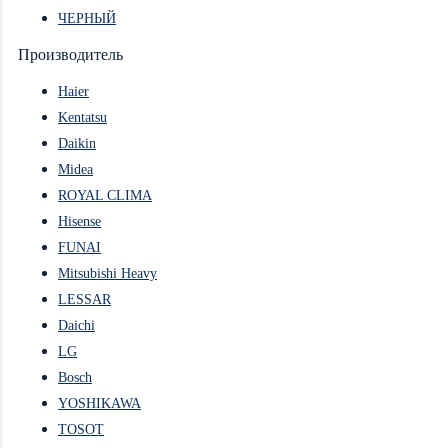
ЧЕРНЫЙ
Производитель
Haier
Kentatsu
Daikin
Midea
ROYAL CLIMA
Hisense
FUNAI
Mitsubishi Heavy
LESSAR
Daichi
LG
Bosch
YOSHIKAWA
TOSOT