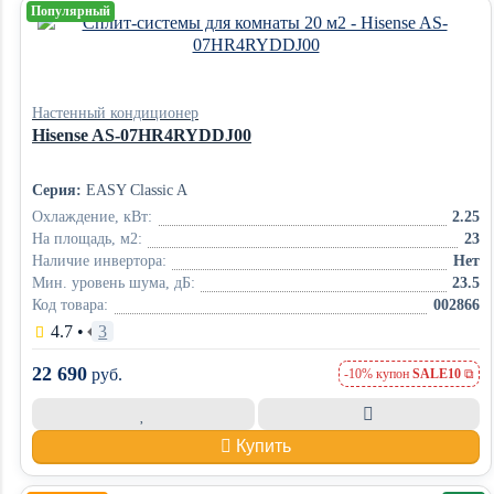
Популярный
Настенный кондиционер
Hisense AS-07HR4RYDDJ00
Серия:
EASY Classic A
Охлаждение, кВт:
2.25
На площадь, м2:
23
Наличие инвертора:
Нет
Мин. уровень шума, дБ:
23.5
Код товара:
002866
4.7
•
3
22 690
руб.
-10% купон
SALE10
Купить