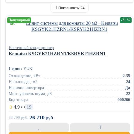
Показывать:
24
Популярный
-21 %
Настенный кондиционер
Kentatsu KSGYK21HZRN1/KSRYK21HZRN1
Серия:
YUKI
Охлаждение, кВт:
2.35
На площадь, м2:
24
Наличие инвертора:
Да
Мин. уровень шума, дБ:
22
Код товара:
000266
4.9
•
19
26 710
33 790
руб.
руб.