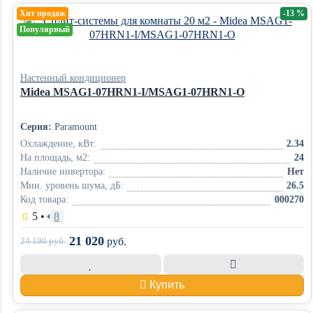
Хит продаж
-13 %
Популярный
Настенный кондиционер
Midea MSAG1-07HRN1-I/MSAG1-07HRN1-O
Серия:
Paramount
Охлаждение, кВт:
2.34
На площадь, м2:
24
Наличие инвертора:
Нет
Мин. уровень шума, дБ:
26.5
Код товара:
000270
5
•
8
21 020
24 190
руб.
руб.
Купить