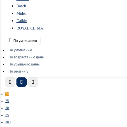
Bosch
Midea
Daikin
ROYAL CLIMA
По умолчанию
По умолчанию
По возрастанию цены
По убыванию цены
По рейтингу
24
25
50
75
100