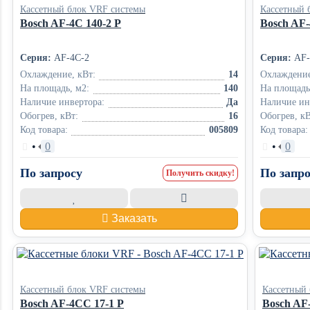
Кассетный блок VRF системы
Кассетный 
Bosch AF-4C 140-2 P
Bosch AF-
Серия:
AF-4C-2
Серия:
AF-
Охлаждение, кВт:
14
Охлаждение
На площадь, м2:
140
На площадь
Наличие инвертора:
Да
Наличие ин
Обогрев, кВт:
16
Обогрев, кВ
Код товара:
005809
Код товара:
•
0
•
0
По запросу
По запро
Получить скидку!
Заказать
Кассетный блок VRF системы
Кассетный
Bosch AF-4CC 17-1 P
Bosch AF