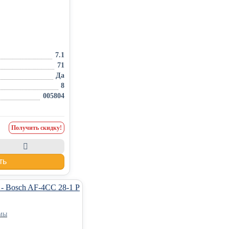
7.1
71
Да
8
005804
Получить скидку!
ть
емы