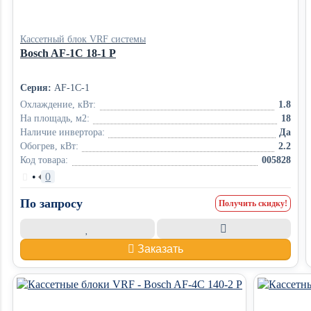
Кассетный блок VRF системы
Bosch AF-1C 18-1 P
Серия:
AF-1C-1
Охлаждение, кВт:
1.8
На площадь, м2:
18
Наличие инвертора:
Да
Обогрев, кВт:
2.2
Код товара:
005828
•
0
По запросу
Получить скидку!
Заказать