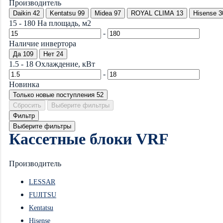
Производитель
Daikin
42
Kentatsu
99
Midea
97
ROYAL CLIMA
13
Hisense
3
15
-
180
На площадь, м2
-
Наличие инвертора
Да
109
Нет
24
1.5
-
18
Охлаждение, кВт
-
Новинка
Только новые поступления
52
Сбросить
Выберите фильтры
Фильтр
Выберите фильтры
Кассетные блоки VRF
Производитель
LESSAR
FUJITSU
Kentatsu
Hisense