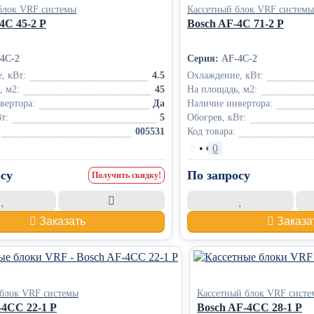
блок VRF системы
Кассетный блок VRF системы
4C 45-2 P
Bosch AF-4C 71-2 P
4C-2
Серия:
AF-4C-2
, кВт:
4.5
Охлаждение, кВт:
, м2:
45
На площадь, м2:
вертора:
Да
Наличие инвертора:
т:
5
Обогрев, кВт:
005531
Код товара:
•
0
су
По запросу
Получить скидку!
Заказать
Заказа
 блок VRF системы
Кассетный блок VRF сист
-4CC 22-1 P
Bosch AF-4CC 28-1 P