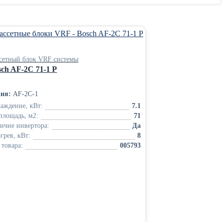
сетный блок VRF системы
ch AF-2C 71-1 P
ия:
AF-2C-1
аждение, кВт:
7.1
площадь, м2:
71
ичие инвертора:
Да
грев, кВт:
8
 товара:
005793