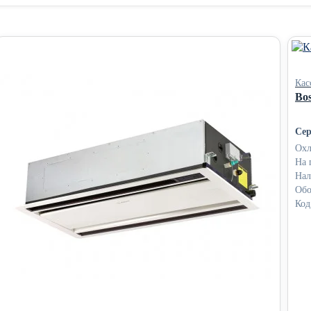
Кас
Bos
Сер
Охл
На 
Нал
Обо
Код