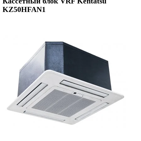
Кассетный блок VRF Kentatsu
KZ50HFAN1