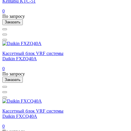
Kentatsu KTC-51
0
По запросу
Заказать
Кассетный блок VRF системы
Daikin FXZQ40A
0
По запросу
Заказать
Кассетный блок VRF системы
Daikin FXCQ40A
0