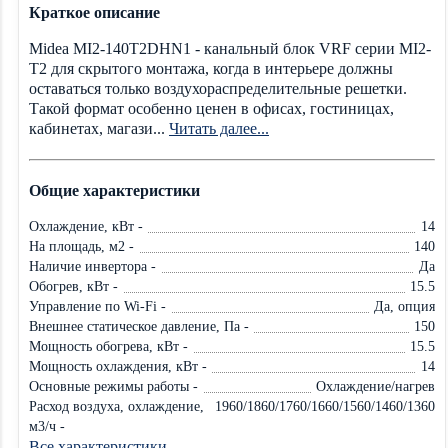
Краткое описание
Midea MI2-140T2DHN1 - канальный блок VRF серии MI2-
T2 для скрытого монтажа, когда в интерьере должны
оставаться только воздухораспределительные решетки.
Такой формат особенно ценен в офисах, гостиницах,
кабинетах, магази...
Читать далее...
Общие характеристики
Охлаждение, кВт -
14
На площадь, м2 -
140
Наличие инвертора -
Да
Обогрев, кВт -
15.5
Управление по Wi-Fi -
Да, опция
Внешнее статическое давление, Па -
150
Мощность обогрева, кВт -
15.5
Мощность охлаждения, кВт -
14
Основные режимы работы -
Охлаждение/нагрев
Расход воздуха, охлаждение,
1960/1860/1760/1660/1560/1460/1360
м3/ч -
Все характеристики