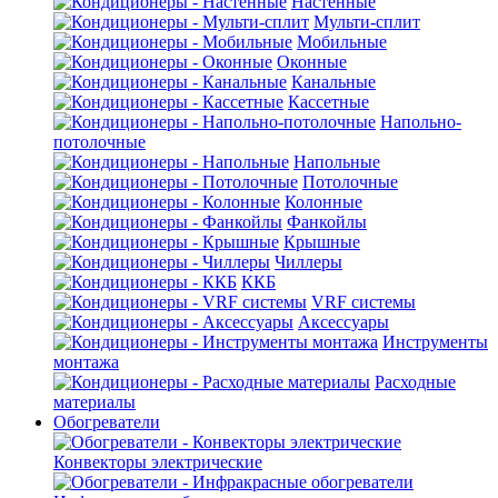
Настенные
Мульти-сплит
Мобильные
Оконные
Канальные
Кассетные
Напольно-
потолочные
Напольные
Потолочные
Колонные
Фанкойлы
Крышные
Чиллеры
ККБ
VRF системы
Аксессуары
Инструменты
монтажа
Расходные
материалы
Обогреватели
Конвекторы электрические