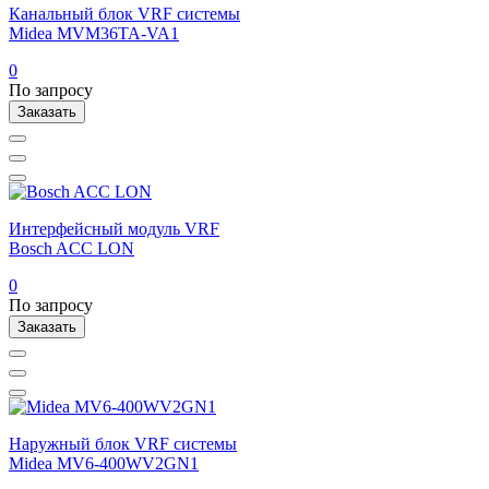
Канальный блок VRF системы
Midea MVM36TA-VA1
0
По запросу
Заказать
Интерфейсный модуль VRF
Bosch ACC LON
0
По запросу
Заказать
Наружный блок VRF системы
Midea MV6-400WV2GN1