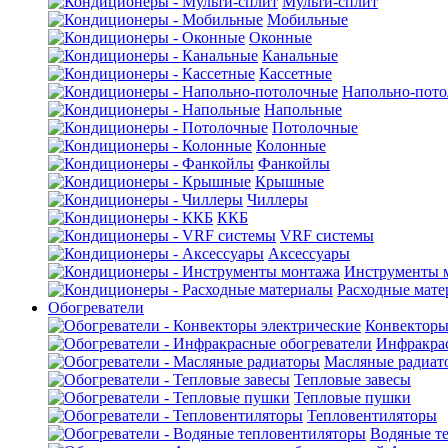
Мульти-сплит
Мобильные
Оконные
Канальные
Кассетные
Напольно-пот
Напольные
Потолочные
Колонные
Фанкойлы
Крышные
Чиллеры
ККБ
VRF системы
Аксессуары
Инструменты 
Расходные мат
Обогреватели
Конвекторы
Инфракрас
Масляные радиат
Тепловые завесы
Тепловые пушки
Тепловентиляторы
Водяные т