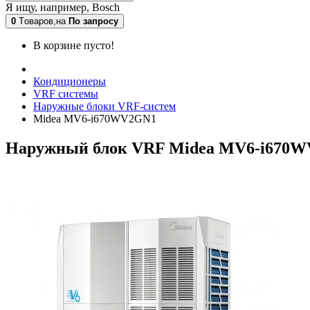
Я ищу, например,
Bosch
0
Tоваров,
на
По запросу
В корзине пусто!
Кондиционеры
VRF системы
Наружные блоки VRF-систем
Midea MV6-i670WV2GN1
Наружный блок VRF Midea MV6-i670