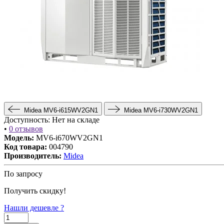
Midea MV6-i615WV2GN1
Midea MV6-i730WV2GN1
Доступность:
Нет на складе
•
0 отзывов
Модель:
MV6-i670WV2GN1
Код товара:
004790
Производитель:
Midea
По запросу
Получить скидку!
Нашли дешевле ?