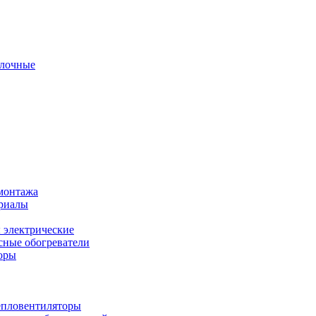
олочные
монтажа
ериалы
 электрические
ные обогреватели
оры
епловентиляторы