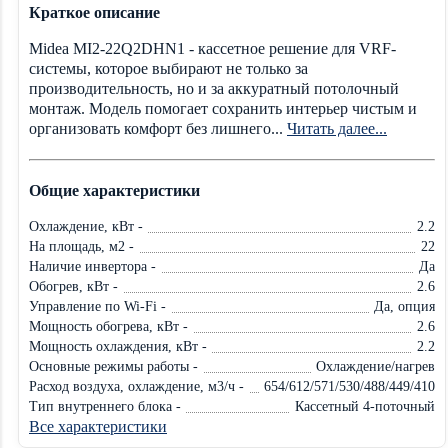
Краткое описание
Midea MI2-22Q2DHN1 - кассетное решение для VRF-
системы, которое выбирают не только за
производительность, но и за аккуратный потолочный
монтаж. Модель помогает сохранить интерьер чистым и
организовать комфорт без лишнего...
Читать далее...
Общие характеристики
Охлаждение, кВт -
2.2
На площадь, м2 -
22
Наличие инвертора -
Да
Обогрев, кВт -
2.6
Управление по Wi-Fi -
Да, опция
Мощность обогрева, кВт -
2.6
Мощность охлаждения, кВт -
2.2
Основные режимы работы -
Охлаждение/нагрев
Расход воздуха, охлаждение, м3/ч -
654/612/571/530/488/449/410
Тип внутреннего блока -
Кассетный 4-поточный
Все характеристики