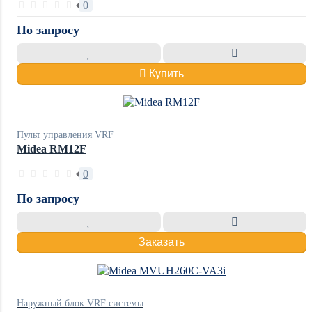
0
По запросу
Купить
Пульт управления VRF
Midea RM12F
0
По запросу
Заказать
Наружный блок VRF системы