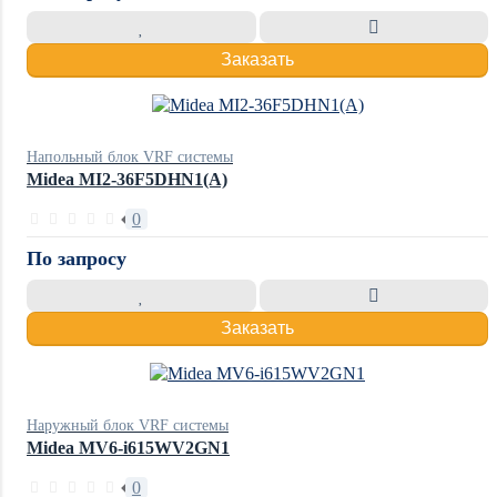
Заказать
Напольный блок VRF системы
Midea MI2-36F5DHN1(A)
0
По запросу
Заказать
Наружный блок VRF системы
Midea MV6-i615WV2GN1
0