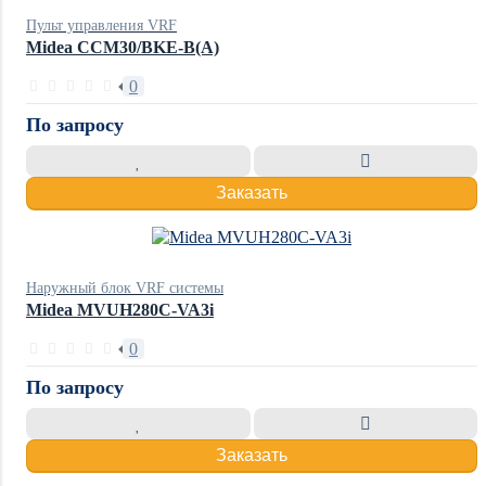
Пульт управления VRF
Midea CCM30/BKE-B(A)
0
По запросу
Заказать
Наружный блок VRF системы
Midea MVUH280C-VA3i
0
По запросу
Заказать