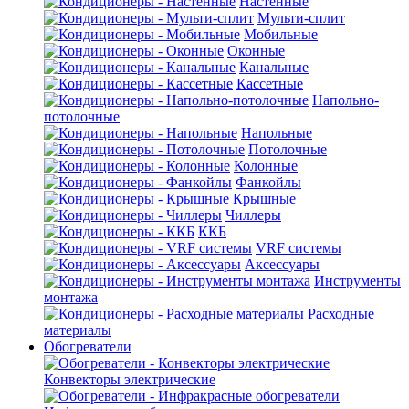
Настенные
Мульти-сплит
Мобильные
Оконные
Канальные
Кассетные
Напольно-
потолочные
Напольные
Потолочные
Колонные
Фанкойлы
Крышные
Чиллеры
ККБ
VRF системы
Аксессуары
Инструменты
монтажа
Расходные
материалы
Обогреватели
Конвекторы электрические