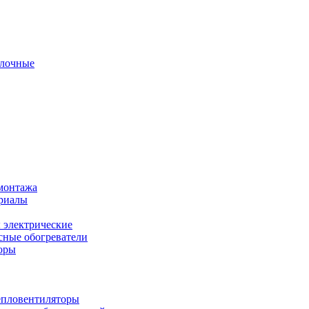
олочные
монтажа
ериалы
 электрические
ные обогреватели
оры
епловентиляторы