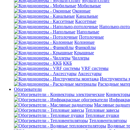
Мульти-сплит
Мобильные
Оконные
Канальные
Кассетные
Напольно-пот
Напольные
Потолочные
Колонные
Фанкойлы
Крышные
Чиллеры
ККБ
VRF системы
Аксессуары
Инструменты 
Расходные мат
Обогреватели
Конвекторы
Инфракрас
Масляные радиат
Тепловые завесы
Тепловые пушки
Тепловентиляторы
Водяные т