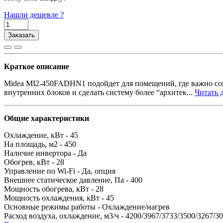
Нашли дешевле ?
Заказать
Краткое описание
Midea MI2-450FADHN1 подойдет для помещений, где важно сов
внутренних блоков и сделать систему более “архитек...
Читать д
Общие характеристики
Охлаждение, кВт -
45
На площадь, м2 -
450
Наличие инвертора -
Да
Обогрев, кВт -
28
Управление по Wi-Fi -
Да, опция
Внешнее статическое давление, Па -
400
Мощность обогрева, кВт -
28
Мощность охлаждения, кВт -
45
Основные режимы работы -
Охлаждение/нагрев
Расход воздуха, охлаждение, м3/ч -
4200/3967/3733/3500/3267/3