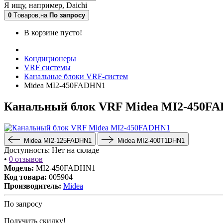
Я ищу, например,
Daichi
0
Tоваров,
на
По запросу
В корзине пусто!
Кондиционеры
VRF системы
Канальные блоки VRF-систем
Midea MI2-450FADHN1
Канальный блок VRF Midea MI2-450F
Midea MI2-125FADHN1
Midea MI2-400T1DHN1
Доступность:
Нет на складе
•
0 отзывов
Модель:
MI2-450FADHN1
Код товара:
005904
Производитель:
Midea
По запросу
Получить скидку!