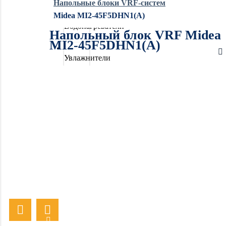
Напольные блоки VRF-систем
Midea MI2-45F5DHN1(A)
Водонагреватели
Напольный блок VRF Midea
MI2-45F5DHN1(A)
Увлажнители
воздуха
Очистители
воздуха
Осушители
воздуха
Отопление
Вентиляция