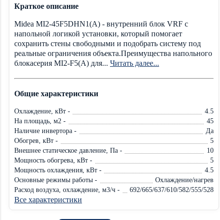
Краткое описание
Midea MI2-45F5DHN1(A) - внутренний блок VRF с
напольной логикой установки, который помогает
сохранить стены свободными и подобрать систему под
реальные ограничения объекта.Преимущества напольного
блокасерия MI2-F5(A) для...
Читать далее...
Общие характеристики
Охлаждение, кВт -
4.5
На площадь, м2 -
45
Наличие инвертора -
Да
Обогрев, кВт -
5
Внешнее статическое давление, Па -
10
Мощность обогрева, кВт -
5
Мощность охлаждения, кВт -
4.5
Основные режимы работы -
Охлаждение/нагрев
Расход воздуха, охлаждение, м3/ч -
692/665/637/610/582/555/528
Все характеристики