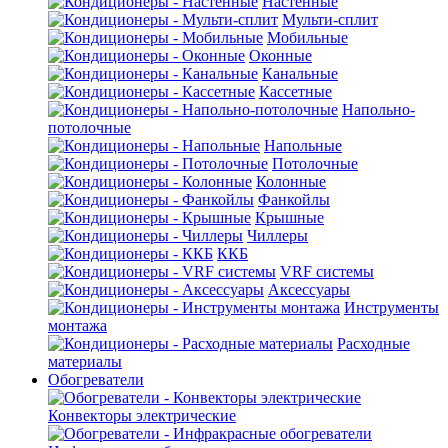
Настенные
Мульти-сплит
Мобильные
Оконные
Канальные
Кассетные
Напольно-
потолочные
Напольные
Потолочные
Колонные
Фанкойлы
Крышные
Чиллеры
ККБ
VRF системы
Аксессуары
Инструменты
монтажа
Расходные
материалы
Обогреватели
Конвекторы электрические