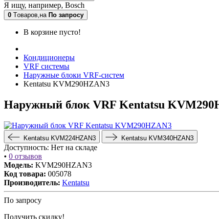
Я ищу, например,
Bosch
0
Tоваров,
на
По запросу
В корзине пусто!
Кондиционеры
VRF системы
Наружные блоки VRF-систем
Kentatsu KVM290HZAN3
Наружный блок VRF Kentatsu KVM29
Kentatsu KVM224HZAN3
Kentatsu KVM340HZAN3
Доступность:
Нет на складе
•
0 отзывов
Модель:
KVM290HZAN3
Код товара:
005078
Производитель:
Kentatsu
По запросу
Получить скидку!