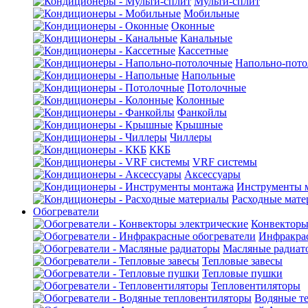
Мульти-сплит
Мобильные
Оконные
Канальные
Кассетные
Напольно-пот
Напольные
Потолочные
Колонные
Фанкойлы
Крышные
Чиллеры
ККБ
VRF системы
Аксессуары
Инструменты 
Расходные мат
Обогреватели
Конвекторы
Инфракрас
Масляные радиат
Тепловые завесы
Тепловые пушки
Тепловентиляторы
Водяные т