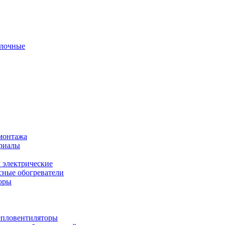
олочные
монтажа
ериалы
 электрические
ные обогреватели
оры
епловентиляторы