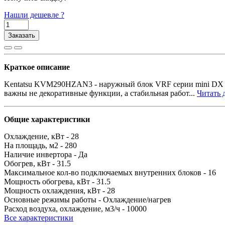
Нашли дешевле ?
Заказать
Краткое описание
Kentatsu KVM290HZAN3 - наружный блок VRF серии mini DX P
важны не декоративные функции, а стабильная работ...
Читать д
Общие характеристики
Охлаждение, кВт -
28
На площадь, м2 -
280
Наличие инвертора -
Да
Обогрев, кВт -
31.5
Максимальное кол-во подключаемых внутренних блоков -
16
Мощность обогрева, кВт -
31.5
Мощность охлаждения, кВт -
28
Основные режимы работы -
Охлаждение/нагрев
Расход воздуха, охлаждение, м3/ч -
10000
Все характеристики