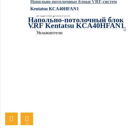
Напольно-потолочные блоки VRF-систем
Kentatsu KCA40HFAN1
Водонагреватели
Напольно-потолочный блок
VRF Kentatsu KCA40HFAN1
Увлажнители
воздуха
Очистители
воздуха
Осушители
воздуха
Отопление
Вентиляция