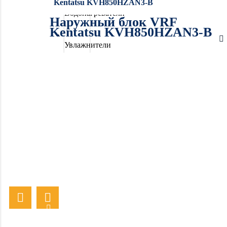
Kentatsu KVH850HZAN3-B
Водонагреватели
Наружный блок VRF
Kentatsu KVH850HZAN3-B
Увлажнители
воздуха
Очистители
воздуха
Осушители
воздуха
Отопление
Вентиляция