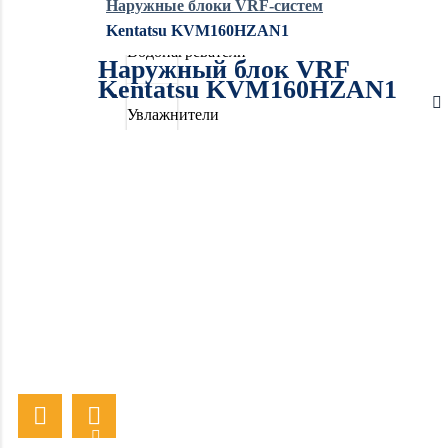
Наружные блоки VRF-систем
Kentatsu KVM160HZAN1
Водонагреватели
Наружный блок VRF
Kentatsu KVM160HZAN1
Увлажнители
воздуха
Очистители
воздуха
Осушители
воздуха
Отопление
Вентиляция