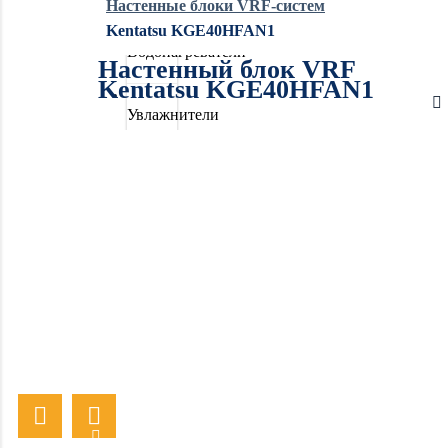
Настенные блоки VRF-систем
Kentatsu KGE40HFAN1
Водонагреватели
Настенный блок VRF
Kentatsu KGE40HFAN1
Увлажнители
воздуха
Очистители
воздуха
Осушители
воздуха
Отопление
Вентиляция