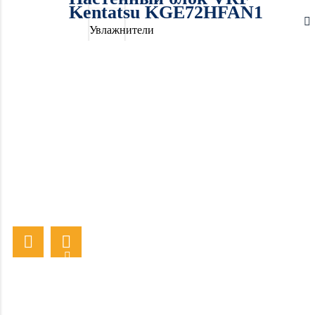
Kentatsu KGE72HFAN1
Увлажнители
воздуха
Очистители
воздуха
Осушители
воздуха
Отопление
Вентиляция
Системы
водоочистки