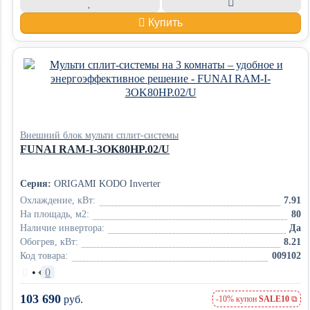
Купить
Внешний блок мульти сплит-системы
FUNAI RAM-I-3OK80HP.02/U
Серия:
ORIGAMI KODO Inverter
Охлаждение, кВт:
7.91
На площадь, м2:
80
Наличие инвертора:
Да
Обогрев, кВт:
8.21
Код товара:
009102
•
0
103 690
руб.
-10% купон
SALE10