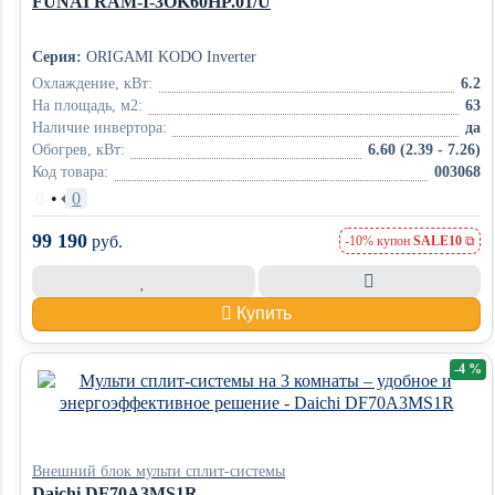
FUNAI RAM-I-3OK60HP.01/U
Серия:
ORIGAMI KODO Inverter
Охлаждение, кВт:
6.2
На площадь, м2:
63
Наличие инвертора:
да
Обогрев, кВт:
6.60 (2.39 - 7.26)
Код товара:
003068
•
0
99 190
руб.
-10% купон
SALE10
Купить
-4 %
Внешний блок мульти сплит-системы
Daichi DF70A3MS1R