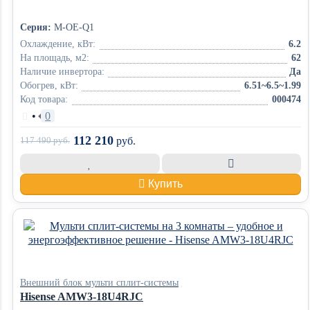
Серия:
M-OE-Q1
Охлаждение, кВт:
6.2
На площадь, м2:
62
Наличие инвертора:
Да
Обогрев, кВт:
6.51~6.5~1.99
Код товара:
000474
•
0
112 210
117 490
руб.
руб.
Купить
Внешний блок мульти сплит-системы
Hisense AMW3-18U4RJС