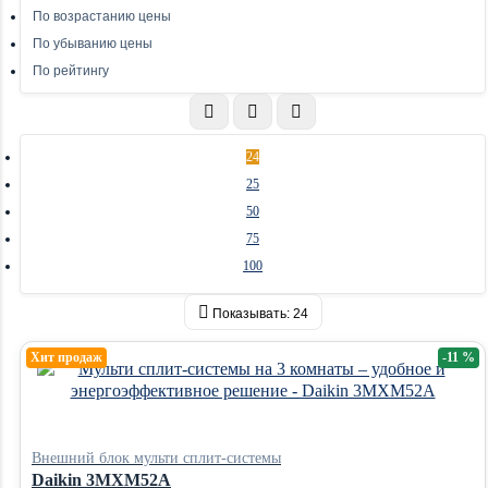
По возрастанию цены
По убыванию цены
По рейтингу
24
25
50
75
100
Показывать:
24
Хит продаж
-11 %
Внешний блок мульти сплит-системы
Daikin 3MXM52A