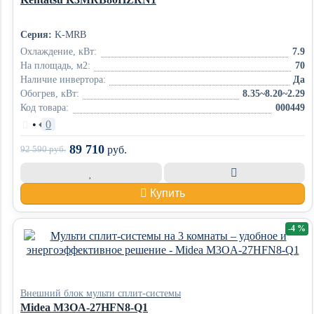
Серия:
K-MRB
Охлаждение, кВт:
7.9
На площадь, м2:
70
Наличие инвертора:
Да
Обогрев, кВт:
8.35~8.20~2.29
Код товара:
000449
•
0
89 710
92 590
руб.
руб.
Купить
-4 %
Внешний блок мульти сплит-системы
Midea M3OA-27HFN8-Q1