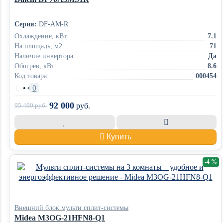
Серия:
DF-AM-R
Охлаждение, кВт:
7.1
На площадь, м2:
71
Наличие инвертора:
Да
Обогрев, кВт:
8.6
Код товара:
000454
•
0
92 000
95 490
руб.
руб.
Купить
-4 %
Внешний блок мульти сплит-системы
Midea M3OG-21HFN8-Q1