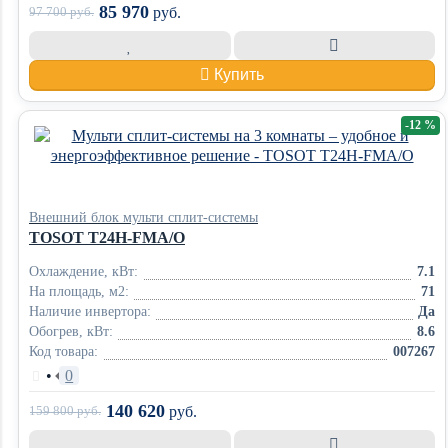
85 970
97 700
руб.
руб.
Купить
-12 %
Внешний блок мульти сплит-системы
TOSOT T24H-FMA/O
Охлаждение, кВт:
7.1
На площадь, м2:
71
Наличие инвертора:
Да
Обогрев, кВт:
8.6
Код товара:
007267
•
0
140 620
159 800
руб.
руб.