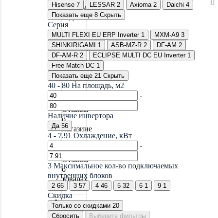
Hisense
7
LESSAR
2
Axioma
2
Daichi
4
Системы
Показать еще 8
Скрыть
водоочистки
Серия
MULTI FLEXI EU ERP Inverter
1
MXM-A9
3
SHINKIRIGAMI
1
ASB-MZ-R
2
DF-AM
2
Новинки
DF-AM-R
2
ECLIPSE MULTI DC EU Inverter
1
Free Match DC
1
Показать еще 21
Скрыть
Акции
40
-
80
На площадь, м2
-
Отзывы
Наличие инвертора
о
Да
56
магазине
4
-
7.91
Охлаждение, кВт
-
Отзывы
3
Максимальное кол-во подключаемых
о
внутренних блоков
товарах
2
66
3
57
4
46
5
32
6
1
9
1
Скидка
Только со cкидками
20
Блог
Сбросить
Выберите фильтры