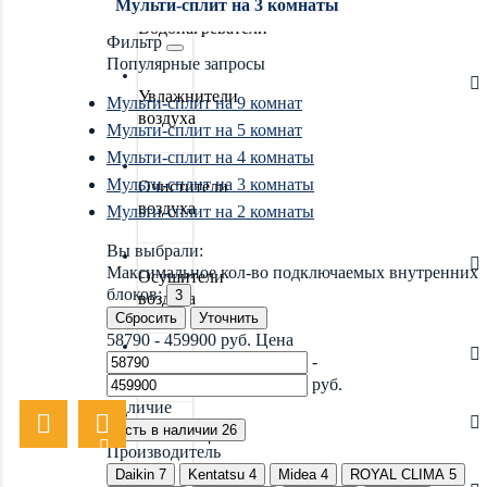
Мульти-сплит на 3 комнаты
Водонагреватели
Фильтр
Популярные запросы
Увлажнители
Мульти-сплит на 9 комнат
воздуха
Мульти-сплит на 5 комнат
Мульти-сплит на 4 комнаты
Мульти-сплит на 3 комнаты
Очистители
воздуха
Мульти-сплит на 2 комнаты
Вы выбрали:
Максимальное кол-во подключаемых внутренних
Осушители
блоков:
3
воздуха
Сбросить
Уточнить
58790
-
459900
руб.
Цена
-
Отопление
руб.
Наличие
Есть в наличии
26
Вентиляция
Производитель
Daikin
7
Kentatsu
4
Midea
4
ROYAL CLIMA
5