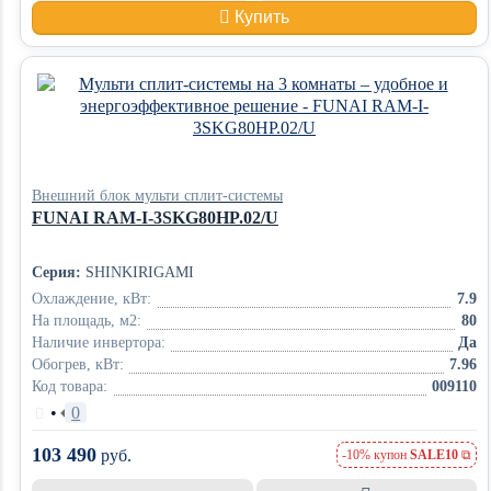
Купить
Внешний блок мульти сплит-системы
FUNAI RAM-I-3SKG80HP.02/U
Серия:
SHINKIRIGAMI
Охлаждение, кВт:
7.9
На площадь, м2:
80
Наличие инвертора:
Да
Обогрев, кВт:
7.96
Код товара:
009110
•
0
103 490
руб.
-10% купон
SALE10