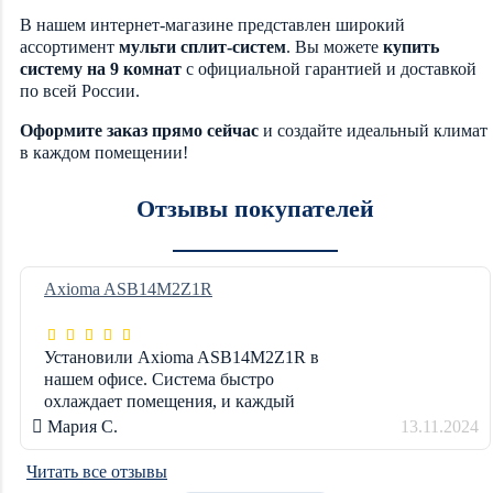
В нашем интернет-магазине представлен широкий
ассортимент
мульти сплит-систем
. Вы можете
купить
систему на 9 комнат
с официальной гарантией и доставкой
по всей России.
Оформите заказ прямо сейчас
и создайте идеальный климат
в каждом помещении!
Отзывы покупателей
Axioma ASB14M2Z1R
Установили Axioma ASB14M2Z1R в
нашем офисе. Система быстро
охлаждает помещения, и каждый
сотрудник может настроить
Мария С.
13.11.2024
комфортную температуру в своем
кабинете. Дизайн внутренних блоков
Читать все отзывы
современный и не по