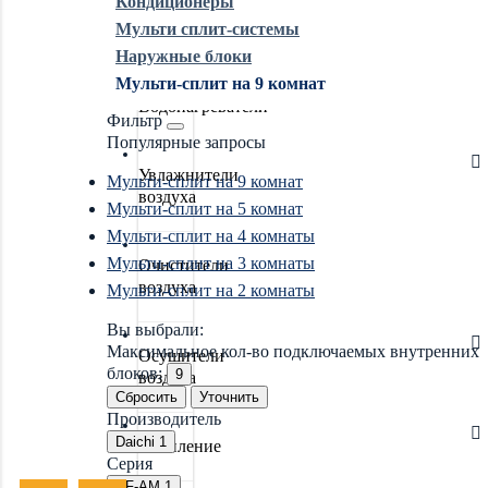
Кондиционеры
Мульти сплит-системы
Обогреватели
Наружные блоки
Мульти-сплит на 9 комнат
Водонагреватели
Фильтр
Популярные запросы
Увлажнители
Мульти-сплит на 9 комнат
воздуха
Мульти-сплит на 5 комнат
Мульти-сплит на 4 комнаты
Мульти-сплит на 3 комнаты
Очистители
воздуха
Мульти-сплит на 2 комнаты
Вы выбрали:
Максимальное кол-во подключаемых внутренних
Осушители
блоков:
9
воздуха
Сбросить
Уточнить
Производитель
Daichi
1
Отопление
Серия
DF-AM
1