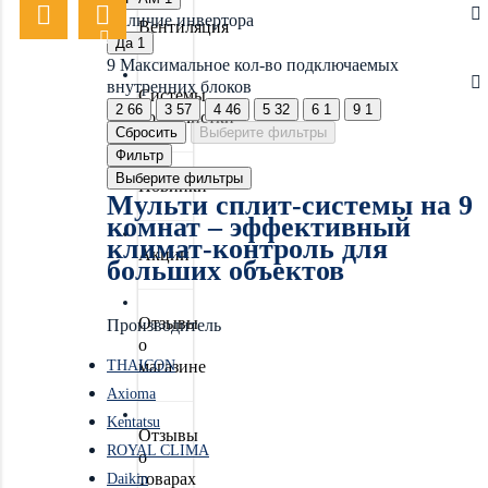
Наличие инвертора
Вентиляция
Да
1
9
Максимальное кол-во подключаемых
внутренних блоков
Системы
2
66
3
57
4
46
5
32
6
1
9
1
водоочистки
Сбросить
Выберите фильтры
Фильтр
Выберите фильтры
Новинки
Мульти сплит-системы на 9
комнат – эффективный
климат-контроль для
Акции
больших объектов
Отзывы
Производитель
о
THAICON
магазине
Axioma
Kentatsu
Отзывы
ROYAL CLIMA
о
товарах
Daikin