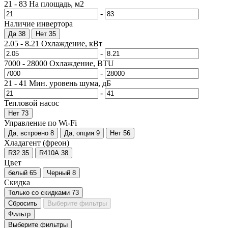
21
-
83
На площадь, м2
-
Наличие инвертора
Да
38
Нет
35
2.05
-
8.21
Охлаждение, кВт
-
7000
-
28000
Охлаждение, BTU
-
21
-
41
Мин. уровень шума, дБ
-
Тепловой насос
Нет
73
Управление по Wi-Fi
Да, встроено
8
Да, опция
9
Нет
56
Хладагент (фреон)
R32
35
R410A
38
Цвет
белый
65
Черный
8
Скидка
Только со cкидками
73
Сбросить
Выберите фильтры
Фильтр
Выберите фильтры