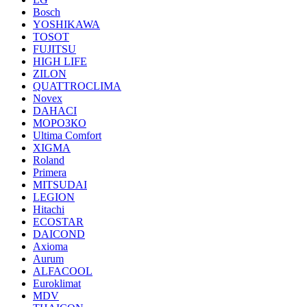
Bosch
YOSHIKAWA
TOSOT
FUJITSU
HIGH LIFE
ZILON
QUATTROCLIMA
Novex
DAHACI
МОРОЗКО
Ultima Comfort
XIGMA
Roland
Primera
MITSUDAI
LEGION
Hitachi
ECOSTAR
DAICOND
Axioma
Aurum
ALFACOOL
Euroklimat
MDV