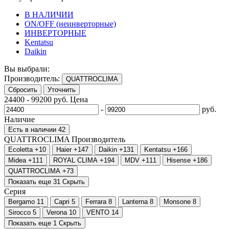
В НАЛИЧИИ
ON/OFF (неинверторные)
ИНВЕРТОРНЫЕ
Kentatsu
Daikin
Вы выбрали:
Производитель:
QUATTROCLIMA
Сбросить
Уточнить
24400
-
99200
руб.
Цена
-
руб.
Наличие
Есть в наличии
42
QUATTROCLIMA
Производитель
Ecoletta
+10
Haier
+147
Daikin
+131
Kentatsu
+166
Midea
+111
ROYAL CLIMA
+194
MDV
+111
Hisense
+186
QUATTROCLIMA
+73
Показать еще 31
Скрыть
Серия
Bergamo
11
Capri
5
Ferrara
8
Lanterna
8
Monsone
8
Sirocco
5
Verona
10
VENTO
14
Показать еще 1
Скрыть