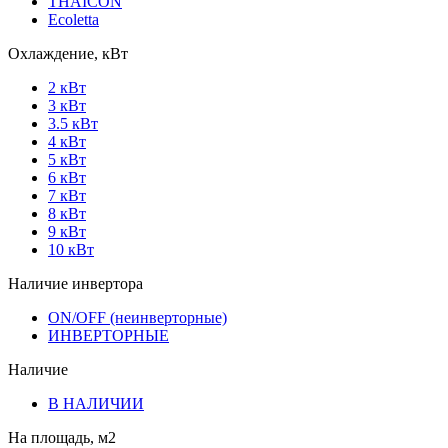
THAICON
Ecoletta
Охлаждение, кВт
2 кВт
3 кВт
3.5 кВт
4 кВт
5 кВт
6 кВт
7 кВт
8 кВт
9 кВт
10 кВт
Наличие инвертора
ON/OFF (неинверторные)
ИНВЕРТОРНЫЕ
Наличие
В НАЛИЧИИ
На площадь, м2